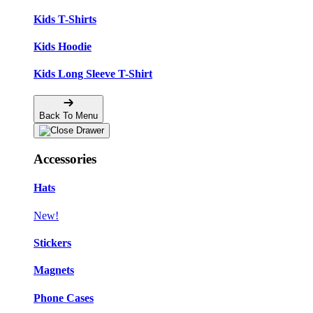
Kids T-Shirts
Kids Hoodie
Kids Long Sleeve T-Shirt
Back To Menu
Accessories
Hats
New!
Stickers
Magnets
Phone Cases