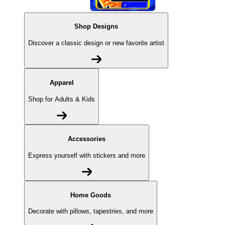
Shop Designs
Discover a classic design or new favorite artist
Apparel
Shop for Adults & Kids
Accessories
Express yourself with stickers and more
Home Goods
Decorate with pillows, tapestries, and more