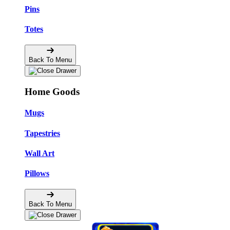
Pins
Totes
Back To Menu
Home Goods
Mugs
Tapestries
Wall Art
Pillows
Back To Menu