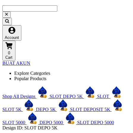
Account
0
Cart
BUAT AKUN
Explore Categories
Popular Products
Shop All Designs
SLOT DEPO 5K
SLOT
SLOT 5K
DEPO 5K
SLOT DEPOSIT 5K
SLOT 5000
DEPO 5000
SLOT DEPO 5000
Design ID: SLOT DEPO 5K