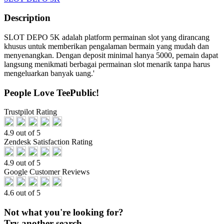
Description
SLOT DEPO 5K adalah platform permainan slot yang dirancang
khusus untuk memberikan pengalaman bermain yang mudah dan
menyenangkan. Dengan deposit minimal hanya 5000, pemain dapat
langsung menikmati berbagai permainan slot menarik tanpa harus
mengeluarkan banyak uang.'
People Love TeePublic!
Trustpilot Rating
4.9 out of 5
Zendesk Satisfaction Rating
4.9 out of 5
Google Customer Reviews
4.6 out of 5
Not what you're looking for?
Try another search.