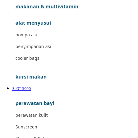
makanan & multivitamin
Joolz
alat menyusui
Jujube
pompa asi
K
penyimpanan asi
Kiddycuts
cooler bags
Kumon
L
kursi makan
Leapfrog
SLOT 5000
Leclerc
perawatan bayi
Lee Vierra
perawatan kulit
Lillebaby
Sunscreen
Little Bird Told Me