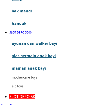
MiDeer
bak mandi
Mimi & Lula
Mini Monkey
handuk
Moby
SLOT DEPO 5000
Momami
ayunan dan walker bayi
Mothercare
alas bermain anak bayi
Mustela
My Buddy Tag
mainan anak bayi
My K
mothercare toys
N
elc toys
Naif
SLOT DEPO 5K
Nike