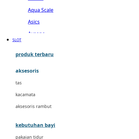
Aqua Scale
Asics
Aveeno
SLOT
Awan
produk terbaru
Azetabio
aksesoris
B
tas
Baabaasheepz
kacamata
Babiators
aksesoris rambut
Baby Dove
Baby Jogger
kebutuhan bayi
Baby Rovega
pakaian tidur