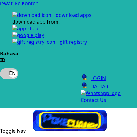
lewati ke Konten
download apps
download app from:
gift registry
Bahasa
ID
LOGIN
DAFTAR
Contact Us
Toggle Nav