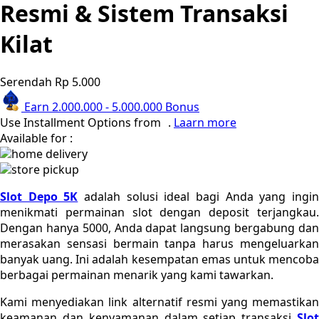
Resmi & Sistem Transaksi
Playgro
Kilat
Poled Global
Ponycycle
Serendah
Rp 5.000
Puma
Earn
2.000.000
-
5.000.000
Bonus
Use Installment Options from
.
Laarn more
Pureats
Available for :
home delivery
Q
store pickup
QV Baby
Slot Depo 5K
adalah solusi ideal bagi Anda yang ingi
menikmati permainan slot dengan deposit terjangkau.
R
Dengan hanya 5000, Anda dapat langsung bergabung dan
merasakan sensasi bermain tanpa harus mengeluarkan
Real Shades
banyak uang. Ini adalah kesempatan emas untuk mencoba
berbagai permainan menarik yang kami tawarkan.
Red Castle
Kami menyediakan link alternatif resmi yang memastikan
Ribbon Madness
keamanan dan kenyamanan dalam setiap transaksi
Slot