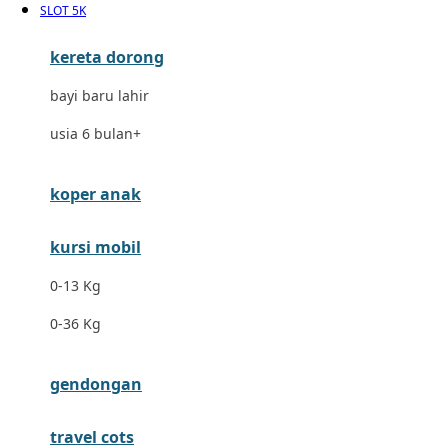
SLOT 5K
Drew
kereta dorong
Dr. Brown's
bayi baru lahir
E
usia 6 bulan+
ELC
Ergobaby
koper anak
Expert Care
kursi mobil
Ezyroller
0-13 Kg
F
0-36 Kg
Felt So Sweet
gendongan
Fisher Price
Flipper
travel cots