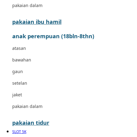
pakaian dalam
pakaian ibu hamil
anak perempuan (18bln-8thn)
atasan
bawahan
gaun
setelan
jaket
pakaian dalam
pakaian tidur
SLOT 5K