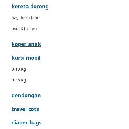
kereta dorong
bayi baru lahir
usia 6 bulan+
koper anak
kursi mobil
0-13 Kg
0-36 Kg
gendongan
travel cots
diaper bags