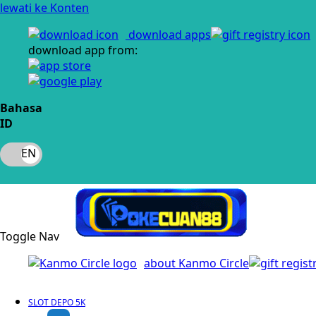
lewati ke Konten
download apps
download app from:
Bahasa
ID
Toggle Nav
about Kanmo Circle
SLOT DEPO 5K