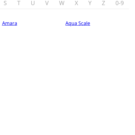
S
T
U
V
W
X
Y
Z
0-9
Amara
Aqua Scale