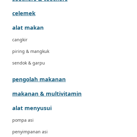
celemek
alat makan
cangkir
piring & mangkuk
sendok & garpu
pengolah makanan
makanan & multivitamin
alat menyusui
pompa asi
penyimpanan asi