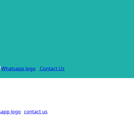
Contact Us
contact us