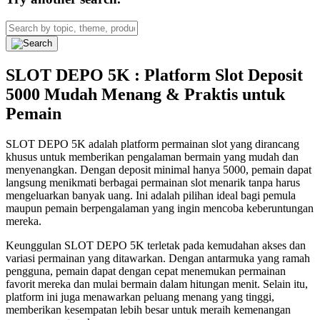
SLOT DEPO 5K : Platform Slot Deposit
5000 Mudah Menang & Praktis untuk
Pemain
SLOT DEPO 5K adalah platform permainan slot yang dirancang
khusus untuk memberikan pengalaman bermain yang mudah dan
menyenangkan. Dengan deposit minimal hanya 5000, pemain dapat
langsung menikmati berbagai permainan slot menarik tanpa harus
mengeluarkan banyak uang. Ini adalah pilihan ideal bagi pemula
maupun pemain berpengalaman yang ingin mencoba keberuntungan
mereka.
Keunggulan SLOT DEPO 5K terletak pada kemudahan akses dan
variasi permainan yang ditawarkan. Dengan antarmuka yang ramah
pengguna, pemain dapat dengan cepat menemukan permainan
favorit mereka dan mulai bermain dalam hitungan menit. Selain itu,
platform ini juga menawarkan peluang menang yang tinggi,
memberikan kesempatan lebih besar untuk meraih kemenangan