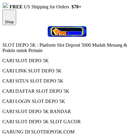
FREE
US Shipping for Orders
$70+
Shop
SLOT DEPO 5K : Platform Slot Deposit 5000 Mudah Menang &
Praktis untuk Pemain
CARI SLOT DEPO 5K
CARI LINK SLOT DEPO 5K
CARI SITUS SLOT DEPO 5K
CARI DAFTAR SLOT DEPO 5K
CARI LOGIN SLOT DEPO 5K
CARI SLOT DEPO 5K BANDAR
CARI SLOT DEPO 5K SLOT GACOR
GABUNG DI SLOTDEPO5K.COM