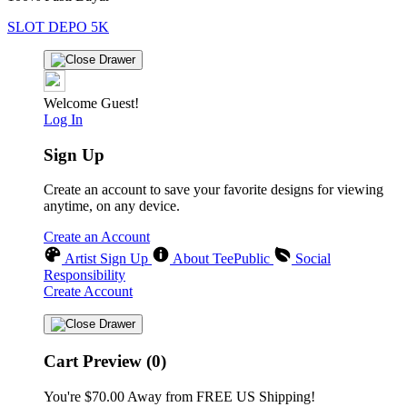
SLOT DEPO 5K
Welcome Guest!
Log In
Sign Up
Create an account to save your favorite designs for viewing
anytime, on any device.
Create an Account
Artist Sign Up
About TeePublic
Social
Responsibility
Create Account
Cart Preview (0)
You're
$70.00
Away from
FREE US Shipping!