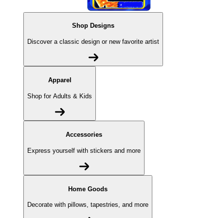
Shop Designs
Discover a classic design or new favorite artist
Apparel
Shop for Adults & Kids
Accessories
Express yourself with stickers and more
Home Goods
Decorate with pillows, tapestries, and more