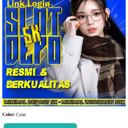
Color:
Cyan