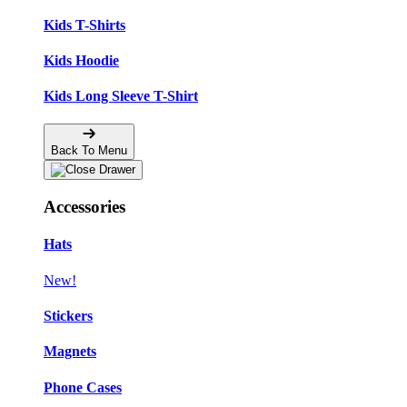
Kids T-Shirts
Kids Hoodie
Kids Long Sleeve T-Shirt
Back To Menu
Accessories
Hats
New!
Stickers
Magnets
Phone Cases