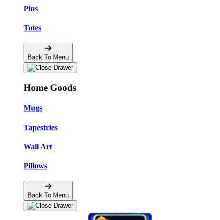
Pins
Totes
Back To Menu
Home Goods
Mugs
Tapestries
Wall Art
Pillows
Back To Menu