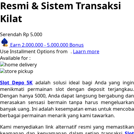
Resmi & Sistem Transaksi
Playgro
Kilat
Poled Global
Ponycycle
Serendah
Rp 5.000
Puma
Earn
2.000.000
-
5.000.000
Bonus
Use Installment Options from
.
Laarn more
Pureats
Available for :
home delivery
Q
store pickup
QV Baby
Slot Depo 5K
adalah solusi ideal bagi Anda yang ingi
menikmati permainan slot dengan deposit terjangkau.
R
Dengan hanya 5000, Anda dapat langsung bergabung dan
merasakan sensasi bermain tanpa harus mengeluarkan
Real Shades
banyak uang. Ini adalah kesempatan emas untuk mencoba
berbagai permainan menarik yang kami tawarkan.
Red Castle
Kami menyediakan link alternatif resmi yang memastikan
Ribbon Madness
keamanan dan kenyamanan dalam setiap transaksi
Slot