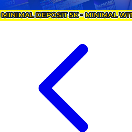
V
Veja
Vitaflow
Vtech
W
Waterland
Wellness
X
Xootz
Y