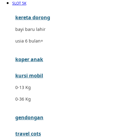
SLOT 5K
Drew
kereta dorong
Dr. Brown's
bayi baru lahir
E
usia 6 bulan+
ELC
Ergobaby
koper anak
Expert Care
kursi mobil
Ezyroller
0-13 Kg
F
0-36 Kg
Felt So Sweet
gendongan
Fisher Price
Flipper
travel cots