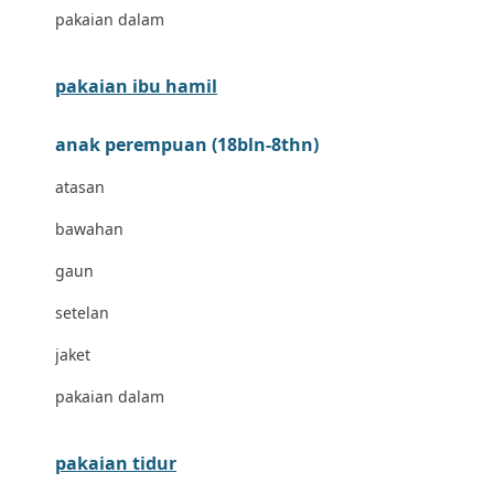
Childlife
pakaian dalam
Clevamama
pakaian ibu hamil
Cocolatte
Cottonseeds
anak perempuan (18bln-8thn)
Cozy N Safe
atasan
Crane
bawahan
Cybex
gaun
D
setelan
Dae Organics
jaket
Docare
pakaian dalam
Doona
pakaian tidur
Down To Earth