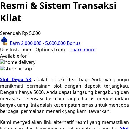
Resmi & Sistem Transaksi
Playgro
Kilat
Poled Global
Ponycycle
Serendah
Rp 5.000
Puma
Earn
2.000.000
-
5.000.000
Bonus
Use Installment Options from
.
Laarn more
Pureats
Available for :
home delivery
Q
store pickup
QV Baby
Slot Depo 5K
adalah solusi ideal bagi Anda yang ingi
menikmati permainan slot dengan deposit terjangkau.
R
Dengan hanya 5000, Anda dapat langsung bergabung dan
merasakan sensasi bermain tanpa harus mengeluarkan
Real Shades
banyak uang. Ini adalah kesempatan emas untuk mencoba
berbagai permainan menarik yang kami tawarkan.
Red Castle
Kami menyediakan link alternatif resmi yang memastikan
Ribbon Madness
keamanan dan kenyamanan dalam setiap transaksi
Slot