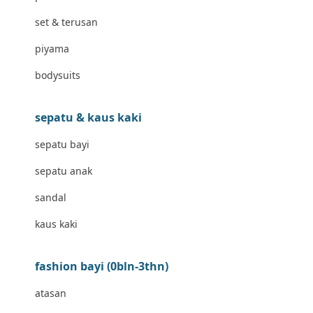
Babybee
set & terusan
Banana Boat
piyama
Banz
bodysuits
Barbie
Beaba
sepatu & kaus kaki
Beauty Barn
sepatu bayi
Bio Oil
sepatu anak
Biolane
sandal
Bite Fighters
kaus kaki
Bizzi Growin
fashion bayi (0bln-3thn)
Blackmores
atasan
Blooming Marvellous