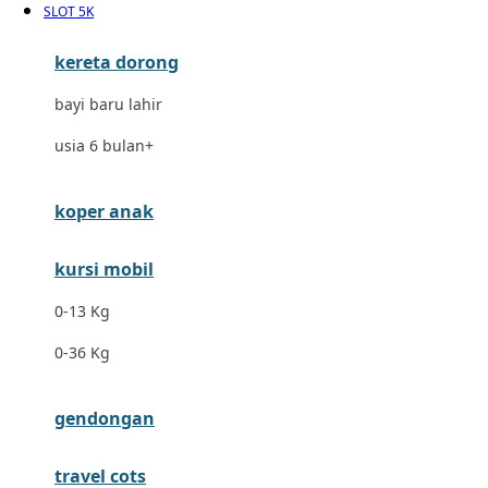
SLOT 5K
Drew
kereta dorong
Dr. Brown's
bayi baru lahir
E
usia 6 bulan+
ELC
Ergobaby
koper anak
Expert Care
kursi mobil
Ezyroller
0-13 Kg
F
0-36 Kg
Felt So Sweet
gendongan
Fisher Price
Flipper
travel cots