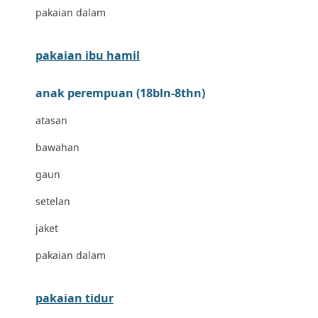
Childlife
pakaian dalam
Clevamama
pakaian ibu hamil
Cocolatte
Cottonseeds
anak perempuan (18bln-8thn)
Cozy N Safe
atasan
Crane
bawahan
Cybex
gaun
D
setelan
Dae Organics
jaket
Docare
pakaian dalam
Doona
pakaian tidur
Down To Earth