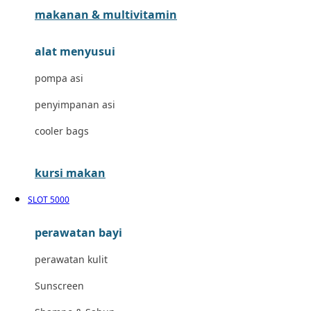
makanan & multivitamin
Joolz
alat menyusui
Jujube
pompa asi
K
penyimpanan asi
Kiddycuts
cooler bags
Kumon
L
kursi makan
Leapfrog
SLOT 5000
Leclerc
perawatan bayi
Lee Vierra
perawatan kulit
Lillebaby
Sunscreen
Little Bird Told Me