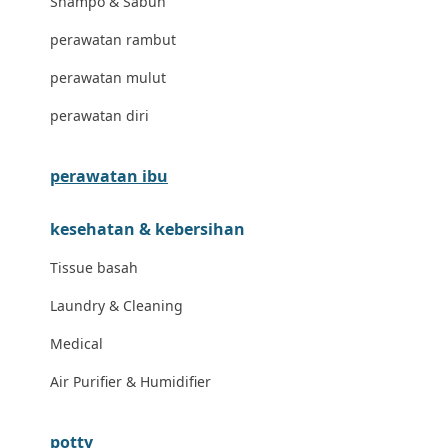
Shampo & Sabun
Little Miss Janis
perawatan rambut
London Taxi
perawatan mulut
Love To Dream
perawatan diri
M
perawatan ibu
Magformers
kesehatan & kebersihan
Mama's Choice
Tissue basah
Mamas&Papas
Laundry & Cleaning
Mamaway
Medical
Maxi Cosi
Air Purifier & Humidifier
Megabloks
Micro
potty