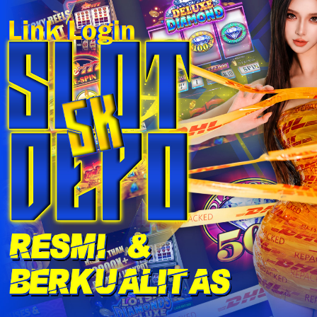
Sunnylife
Sun-Staches
Swimava
T
Tommee Tippee
Trunki
Tutti Bambini
Twistshake
TY Toys
U