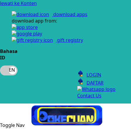
lewati ke Konten
download apps
download app from:
gift registry
Bahasa
ID
LOGIN
DAFTAR
Contact Us
Toggle Nav