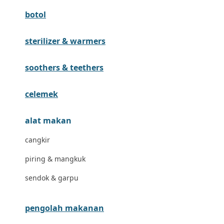
Hauck
botol
Havaianas
sterilizer & warmers
Hegen
Hot Wheels
soothers & teethers
Hybrid
celemek
I
alat makan
Inlacta DHA
cangkir
Interlac
piring & mangkuk
Ivenet
sendok & garpu
J
Jack N Jill
pengolah makanan
Joie