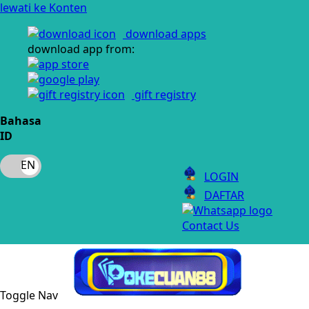
lewati ke Konten
download apps
download app from:
gift registry
Bahasa
ID
LOGIN
DAFTAR
Contact Us
Toggle Nav