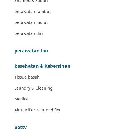
Shampo & Sabun
Little Miss Janis
perawatan rambut
London Taxi
perawatan mulut
Love To Dream
perawatan diri
M
perawatan ibu
Magformers
kesehatan & kebersihan
Mama's Choice
Tissue basah
Mamas&Papas
Laundry & Cleaning
Mamaway
Medical
Maxi Cosi
Air Purifier & Humidifier
Megabloks
Micro
potty