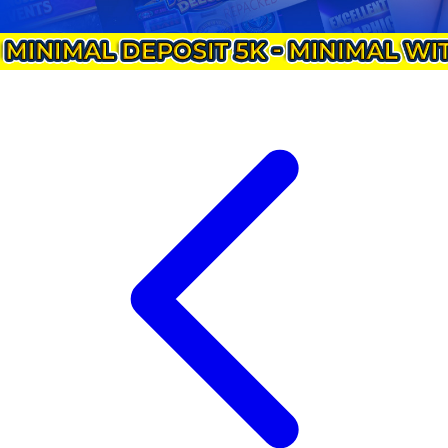
V
Veja
Vitaflow
Vtech
W
Waterland
Wellness
X
Xootz
Y