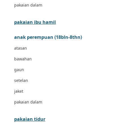
Childlife
pakaian dalam
Clevamama
pakaian ibu hamil
Cocolatte
Cottonseeds
anak perempuan (18bln-8thn)
Cozy N Safe
atasan
Crane
bawahan
Cybex
gaun
D
setelan
Dae Organics
jaket
Docare
pakaian dalam
Doona
pakaian tidur
Down To Earth