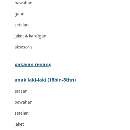
bawahan
Bonnels
gaun
Bravado
setelan
Bruder
jaket & kardigan
Brush Baby
aksesoris
Buds Organics
Bugaboo
pakaian renang
Buggygear
anak laki-laki (18bln-8thn)
Bumkins
atasan
C
bawahan
Cetaphil
setelan
Chicco
jaket