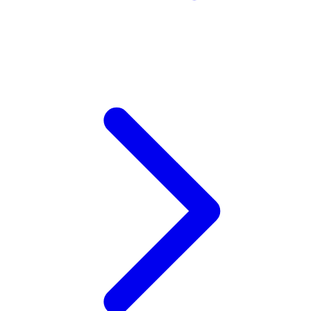
Yamatoya
Z
Zaxy
Zoggs
0-9
4Moms
59S