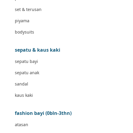
Babybee
set & terusan
Banana Boat
piyama
Banz
bodysuits
Barbie
Beaba
sepatu & kaus kaki
Beauty Barn
sepatu bayi
Bio Oil
sepatu anak
Biolane
sandal
Bite Fighters
kaus kaki
Bizzi Growin
fashion bayi (0bln-3thn)
Blackmores
atasan
Blooming Marvellous