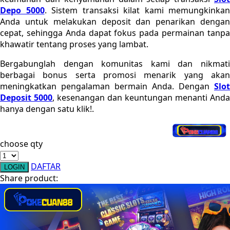
Depo 5000
. Sistem transaksi kilat kami memungkinkan
S
Anda untuk melakukan deposit dan penarikan dengan
cepat, sehingga Anda dapat fokus pada permainan tanpa
Sebamed
khawatir tentang proses yang lambat.
Silver Cross
Bergabunglah dengan komunitas kami dan nikmati
Simply Idea
berbagai bonus serta promosi menarik yang akan
meningkatkan pengalaman bermain Anda. Dengan
Slot
Skip Hop
Deposit 5000
, kesenangan dan keuntungan menanti Anda
hanya dengan satu klik!.
Spectra
Squishmallows
choose qty
Starbooks
DAFTAR
LOGIN
Stick-O
Share product:
Stokke
Sudocrem
Sumimo