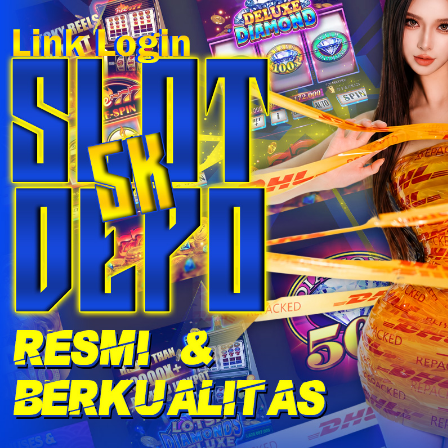
Sunnylife
Sun-Staches
Swimava
T
Tommee Tippee
Trunki
Tutti Bambini
Twistshake
TY Toys
U