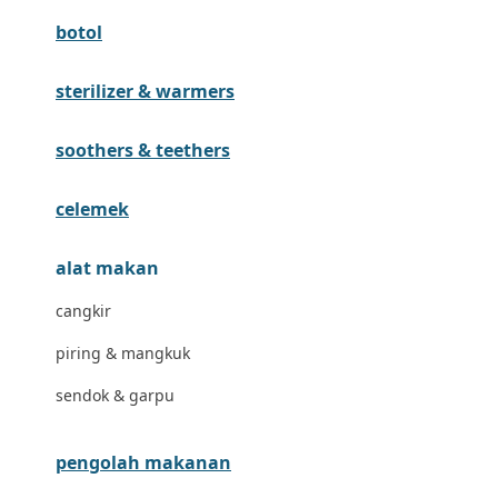
Hauck
botol
Havaianas
sterilizer & warmers
Hegen
Hot Wheels
soothers & teethers
Hybrid
celemek
I
alat makan
Inlacta DHA
cangkir
Interlac
piring & mangkuk
Ivenet
sendok & garpu
J
Jack N Jill
pengolah makanan
Joie