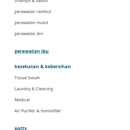
Shampo & Sabun
Little Miss Janis
perawatan rambut
London Taxi
perawatan mulut
Love To Dream
perawatan diri
M
perawatan ibu
Magformers
kesehatan & kebersihan
Mama's Choice
Tissue basah
Mamas&Papas
Laundry & Cleaning
Mamaway
Medical
Maxi Cosi
Air Purifier & Humidifier
Megabloks
Micro
potty