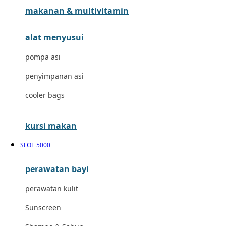
makanan & multivitamin
Joolz
alat menyusui
Jujube
pompa asi
K
penyimpanan asi
Kiddycuts
cooler bags
Kumon
L
kursi makan
Leapfrog
SLOT 5000
Leclerc
perawatan bayi
Lee Vierra
perawatan kulit
Lillebaby
Sunscreen
Little Bird Told Me