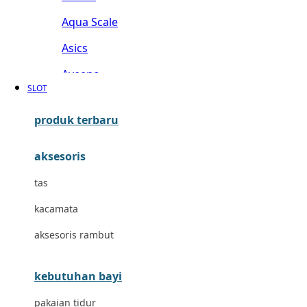
Aqua Scale
Asics
Aveeno
SLOT
Awan
produk terbaru
Azetabio
aksesoris
B
tas
Baabaasheepz
kacamata
Babiators
aksesoris rambut
Baby Dove
Baby Jogger
kebutuhan bayi
Baby Rovega
pakaian tidur