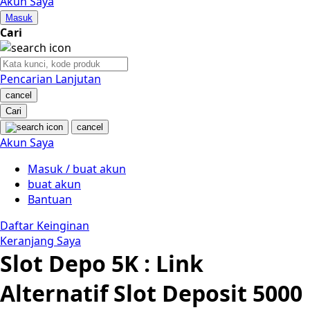
Akun Saya
Masuk
Nordic Natural
Cari
Nuby
Nuna
Pencarian Lanjutan
cancel
O
Cari
cancel
Oh Ma Grain
Akun Saya
Okiedog
Masuk / buat akun
buat akun
P
Bantuan
Peachy
Daftar Keinginan
Keranjang Saya
Phil & Ted's
Slot Depo 5K : Link
Philips Avent
Alternatif Slot Deposit 5000
Pigeon