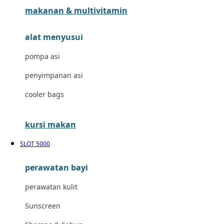
makanan & multivitamin
Joolz
alat menyusui
Jujube
pompa asi
K
penyimpanan asi
Kiddycuts
cooler bags
Kumon
L
kursi makan
Leapfrog
SLOT 5000
Leclerc
perawatan bayi
Lee Vierra
perawatan kulit
Lillebaby
Sunscreen
Little Bird Told Me