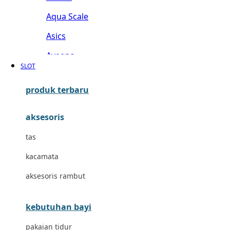
Aqua Scale
Asics
Aveeno
SLOT
Awan
produk terbaru
Azetabio
aksesoris
B
tas
Baabaasheepz
kacamata
Babiators
aksesoris rambut
Baby Dove
Baby Jogger
kebutuhan bayi
Baby Rovega
pakaian tidur