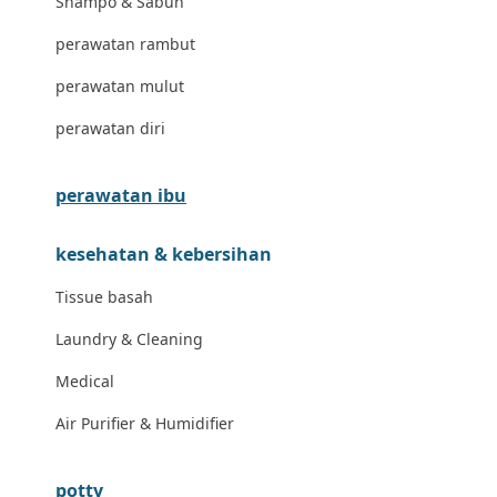
Shampo & Sabun
Little Miss Janis
perawatan rambut
London Taxi
perawatan mulut
Love To Dream
perawatan diri
M
perawatan ibu
Magformers
kesehatan & kebersihan
Mama's Choice
Tissue basah
Mamas&Papas
Laundry & Cleaning
Mamaway
Medical
Maxi Cosi
Air Purifier & Humidifier
Megabloks
Micro
potty