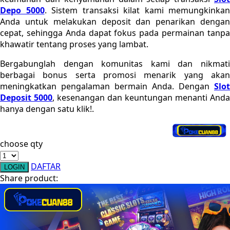
Depo 5000
. Sistem transaksi kilat kami memungkinkan
S
Anda untuk melakukan deposit dan penarikan dengan
cepat, sehingga Anda dapat fokus pada permainan tanpa
Sebamed
khawatir tentang proses yang lambat.
Silver Cross
Bergabunglah dengan komunitas kami dan nikmati
Simply Idea
berbagai bonus serta promosi menarik yang akan
meningkatkan pengalaman bermain Anda. Dengan
Slot
Skip Hop
Deposit 5000
, kesenangan dan keuntungan menanti Anda
hanya dengan satu klik!.
Spectra
Squishmallows
choose qty
Starbooks
DAFTAR
LOGIN
Stick-O
Share product:
Stokke
Sudocrem
Sumimo