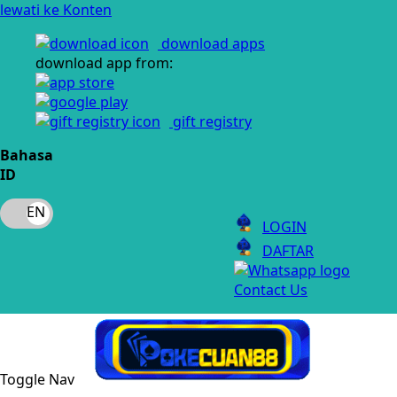
lewati ke Konten
download apps
download app from:
gift registry
Bahasa
ID
LOGIN
DAFTAR
Contact Us
Toggle Nav