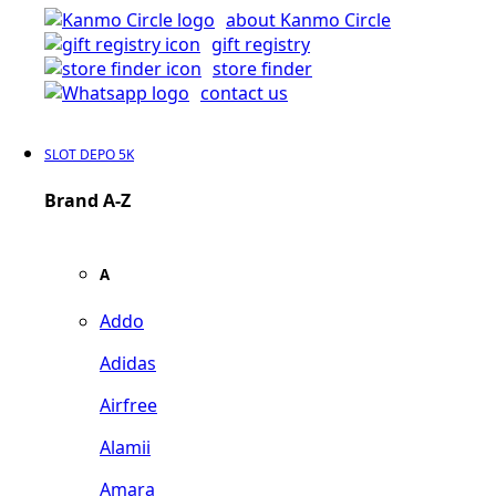
about Kanmo Circle
gift registry
store finder
contact us
SLOT DEPO 5K
Brand A-Z
A
Addo
Adidas
Airfree
Alamii
Amara