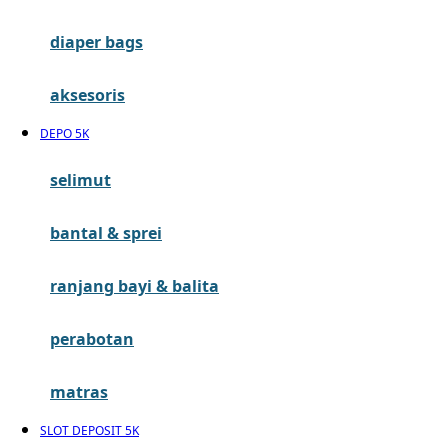
Friends Of Sally
diaper bags
G
aksesoris
Gb
DEPO 5K
Geko
Graco
selimut
Gund
bantal & sprei
H
ranjang bayi & balita
Habbie
perabotan
Haenim
Happy Horse
matras
Happy Tummy
SLOT DEPOSIT 5K