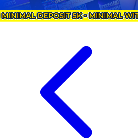
V
Veja
Vitaflow
Vtech
W
Waterland
Wellness
X
Xootz
Y