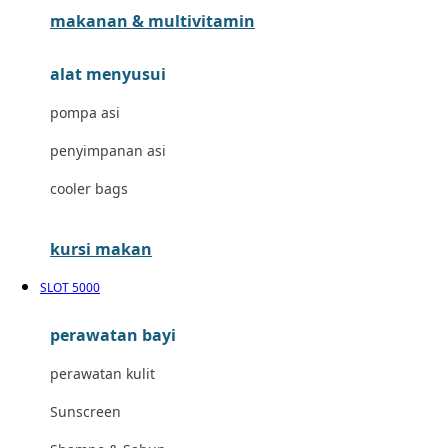
makanan & multivitamin
Joolz
alat menyusui
Jujube
pompa asi
K
penyimpanan asi
Kiddycuts
cooler bags
Kumon
L
kursi makan
Leapfrog
SLOT 5000
Leclerc
perawatan bayi
Lee Vierra
perawatan kulit
Lillebaby
Sunscreen
Little Bird Told Me