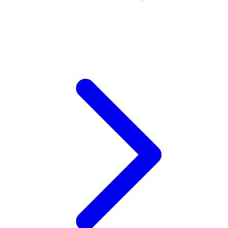
Yamatoya
Z
Zaxy
Zoggs
0-9
4Moms
59S