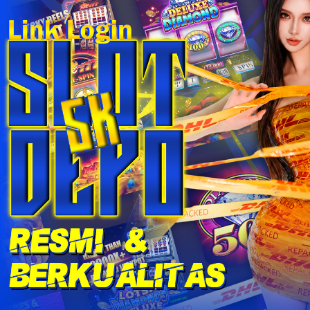
Sunnylife
Sun-Staches
Swimava
T
Tommee Tippee
Trunki
Tutti Bambini
Twistshake
TY Toys
U