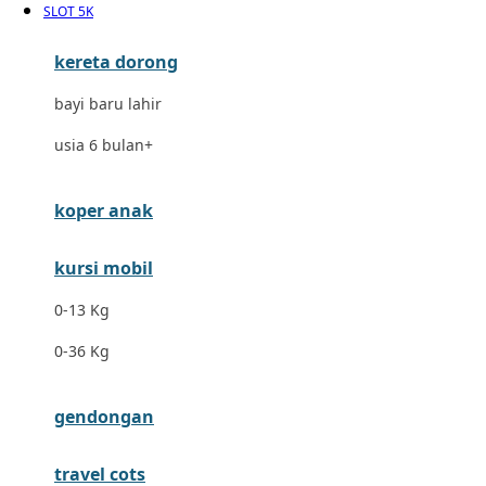
SLOT 5K
Drew
kereta dorong
Dr. Brown's
bayi baru lahir
E
usia 6 bulan+
ELC
Ergobaby
koper anak
Expert Care
kursi mobil
Ezyroller
0-13 Kg
F
0-36 Kg
Felt So Sweet
gendongan
Fisher Price
Flipper
travel cots