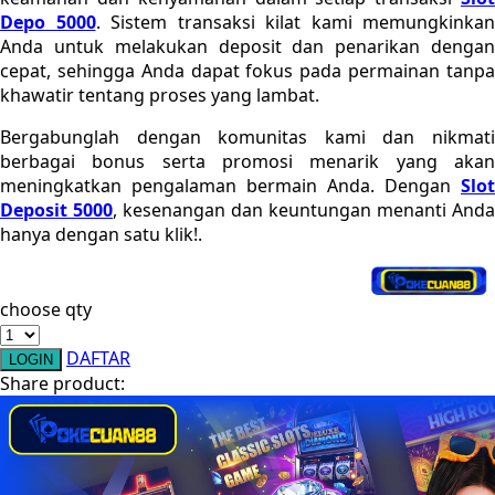
Depo 5000
. Sistem transaksi kilat kami memungkinkan
S
Anda untuk melakukan deposit dan penarikan dengan
cepat, sehingga Anda dapat fokus pada permainan tanpa
Sebamed
khawatir tentang proses yang lambat.
Silver Cross
Bergabunglah dengan komunitas kami dan nikmati
Simply Idea
berbagai bonus serta promosi menarik yang akan
meningkatkan pengalaman bermain Anda. Dengan
Slot
Skip Hop
Deposit 5000
, kesenangan dan keuntungan menanti Anda
hanya dengan satu klik!.
Spectra
Squishmallows
choose qty
Starbooks
DAFTAR
LOGIN
Stick-O
Share product:
Stokke
Sudocrem
Sumimo