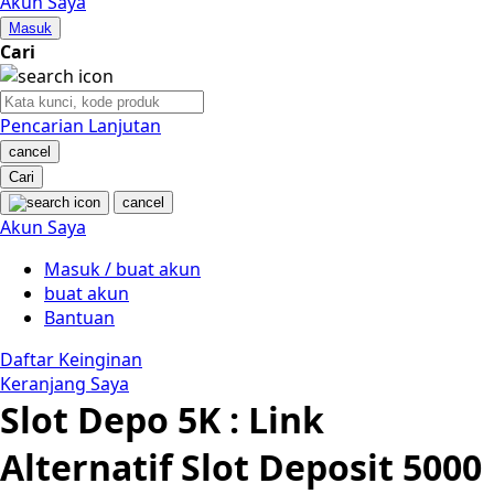
Akun Saya
Masuk
Nordic Natural
Cari
Nuby
Nuna
Pencarian Lanjutan
cancel
O
Cari
cancel
Oh Ma Grain
Akun Saya
Okiedog
Masuk / buat akun
buat akun
P
Bantuan
Peachy
Daftar Keinginan
Keranjang Saya
Phil & Ted's
Slot Depo 5K : Link
Philips Avent
Alternatif Slot Deposit 5000
Pigeon