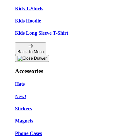
Kids T-Shirts
Kids Hoodie
Kids Long Sleeve T-Shirt
Back To Menu
Accessories
Hats
New!
Stickers
Magnets
Phone Cases