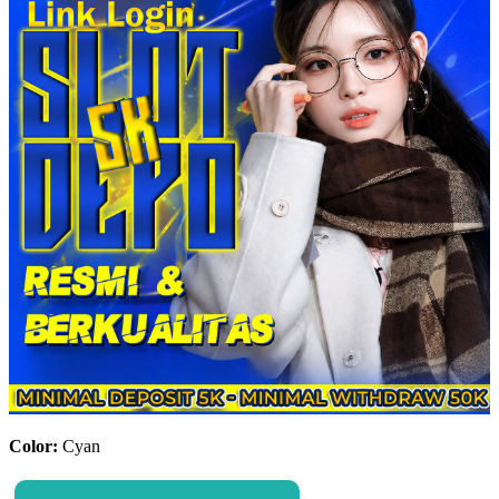
Color:
Cyan