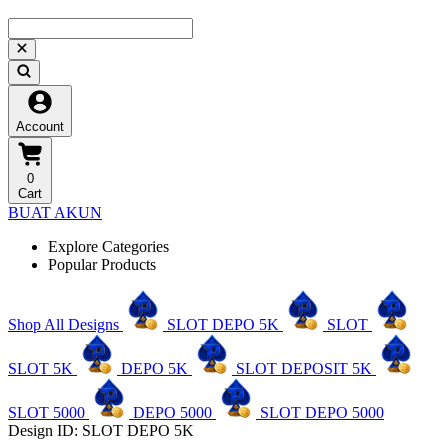
Account
0
Cart
BUAT AKUN
Explore Categories
Popular Products
Shop All Designs
SLOT DEPO 5K
SLOT
SLOT 5K
DEPO 5K
SLOT DEPOSIT 5K
SLOT 5000
DEPO 5000
SLOT DEPO 5000
Design ID: SLOT DEPO 5K