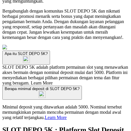
yang menguntungkan.
Bergabunglah dengan komunitas SLOT DEPO 5K dan nikmati
berbagai promosi menarik serta bonus yang dapat meningkatkan
pengalaman bermain Anda. Dengan dukungan layanan pelanggan
yang responsif, setiap pertanyaan dan masalah akan ditangani
dengan cepat. Jangan lewatkan kesempatan untuk meraih
kemenangan besar dengan cara yang praktis dan menyenangkan!.
Apa itu SLOT DEPO 5K?
SLOT DEPO 5K adalah platform permainan slot yang menawarkan
akses bermain dengan nominal deposit mulai dari 5000. Platform ini
menyediakan berbagai pilihan permainan dengan tema dan fitur
yang beragam.
Learn More
Berapa minimal deposit di SLOT DEPO 5K?
Minimal deposit yang ditawarkan adalah 5000. Nominal tersebut
memungkinkan pemain mencoba permainan dengan modal awal
yang relatif terjangkau.
Learn More
SLOT DEPO 5K : Platform Slot Deposit