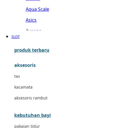
Aqua Scale
Asics
Aveeno
SLOT
Awan
produk terbaru
Azetabio
aksesoris
B
tas
Baabaasheepz
kacamata
Babiators
aksesoris rambut
Baby Dove
Baby Jogger
kebutuhan bayi
Baby Rovega
pakaian tidur