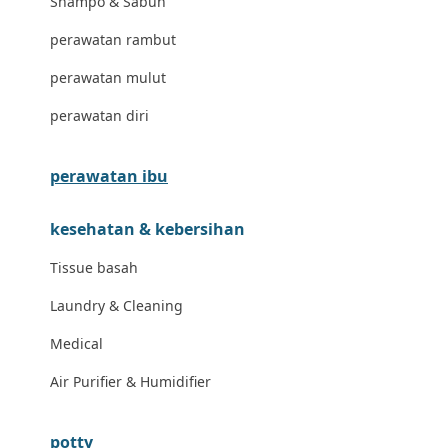
Shampo & Sabun
Little Miss Janis
perawatan rambut
London Taxi
perawatan mulut
Love To Dream
perawatan diri
M
perawatan ibu
Magformers
kesehatan & kebersihan
Mama's Choice
Tissue basah
Mamas&Papas
Laundry & Cleaning
Mamaway
Medical
Maxi Cosi
Air Purifier & Humidifier
Megabloks
Micro
potty