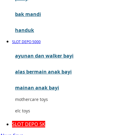
MiDeer
bak mandi
Mimi & Lula
Mini Monkey
handuk
Moby
SLOT DEPO 5000
Momami
ayunan dan walker bayi
Mothercare
alas bermain anak bayi
Mustela
My Buddy Tag
mainan anak bayi
My K
mothercare toys
N
elc toys
Naif
SLOT DEPO 5K
Nike