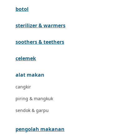
Hauck
botol
Havaianas
sterilizer & warmers
Hegen
Hot Wheels
soothers & teethers
Hybrid
celemek
I
alat makan
Inlacta DHA
cangkir
Interlac
piring & mangkuk
Ivenet
sendok & garpu
J
Jack N Jill
pengolah makanan
Joie