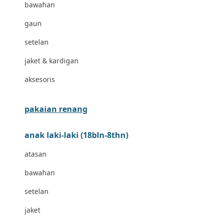
bawahan
Bonnels
gaun
Bravado
setelan
Bruder
jaket & kardigan
Brush Baby
aksesoris
Buds Organics
Bugaboo
pakaian renang
Buggygear
anak laki-laki (18bln-8thn)
Bumkins
atasan
C
bawahan
Cetaphil
setelan
Chicco
jaket