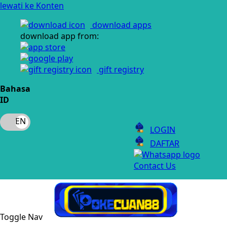
lewati ke Konten
download apps
download app from:
gift registry
Bahasa
ID
LOGIN
DAFTAR
Contact Us
Toggle Nav