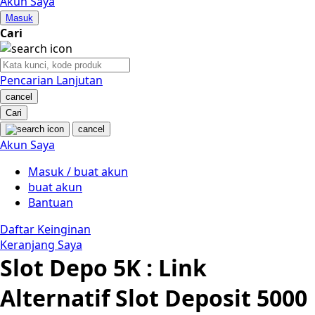
Akun Saya
Masuk
Nordic Natural
Cari
Nuby
Nuna
Pencarian Lanjutan
cancel
O
Cari
cancel
Oh Ma Grain
Akun Saya
Okiedog
Masuk / buat akun
buat akun
P
Bantuan
Peachy
Daftar Keinginan
Keranjang Saya
Phil & Ted's
Slot Depo 5K : Link
Philips Avent
Alternatif Slot Deposit 5000
Pigeon