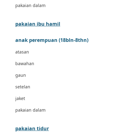
Childlife
pakaian dalam
Clevamama
pakaian ibu hamil
Cocolatte
Cottonseeds
anak perempuan (18bln-8thn)
Cozy N Safe
atasan
Crane
bawahan
Cybex
gaun
D
setelan
Dae Organics
jaket
Docare
pakaian dalam
Doona
pakaian tidur
Down To Earth