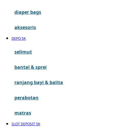
Friends Of Sally
diaper bags
G
aksesoris
Gb
DEPO 5K
Geko
Graco
selimut
Gund
bantal & sprei
H
ranjang bayi & balita
Habbie
perabotan
Haenim
Happy Horse
matras
Happy Tummy
SLOT DEPOSIT 5K