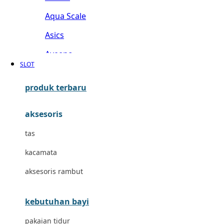
Aqua Scale
Asics
Aveeno
SLOT
Awan
produk terbaru
Azetabio
aksesoris
B
tas
Baabaasheepz
kacamata
Babiators
aksesoris rambut
Baby Dove
Baby Jogger
kebutuhan bayi
Baby Rovega
pakaian tidur