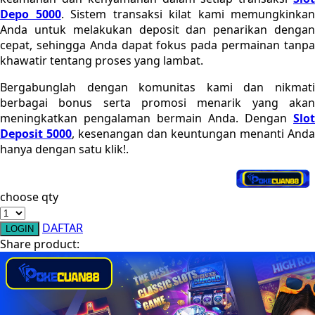
Depo 5000
. Sistem transaksi kilat kami memungkinkan
S
Anda untuk melakukan deposit dan penarikan dengan
cepat, sehingga Anda dapat fokus pada permainan tanpa
Sebamed
khawatir tentang proses yang lambat.
Silver Cross
Bergabunglah dengan komunitas kami dan nikmati
Simply Idea
berbagai bonus serta promosi menarik yang akan
meningkatkan pengalaman bermain Anda. Dengan
Slot
Skip Hop
Deposit 5000
, kesenangan dan keuntungan menanti Anda
hanya dengan satu klik!.
Spectra
Squishmallows
choose qty
Starbooks
DAFTAR
LOGIN
Stick-O
Share product:
Stokke
Sudocrem
Sumimo