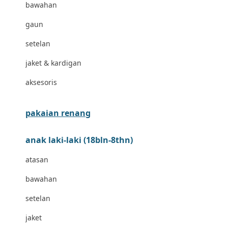
bawahan
Bonnels
gaun
Bravado
setelan
Bruder
jaket & kardigan
Brush Baby
aksesoris
Buds Organics
Bugaboo
pakaian renang
Buggygear
anak laki-laki (18bln-8thn)
Bumkins
atasan
C
bawahan
Cetaphil
setelan
Chicco
jaket