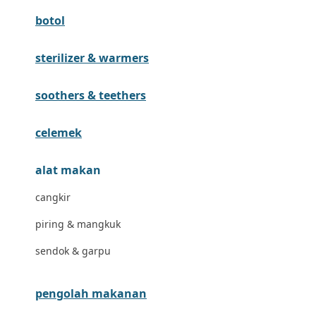
Hauck
botol
Havaianas
sterilizer & warmers
Hegen
Hot Wheels
soothers & teethers
Hybrid
celemek
I
alat makan
Inlacta DHA
cangkir
Interlac
piring & mangkuk
Ivenet
sendok & garpu
J
Jack N Jill
pengolah makanan
Joie