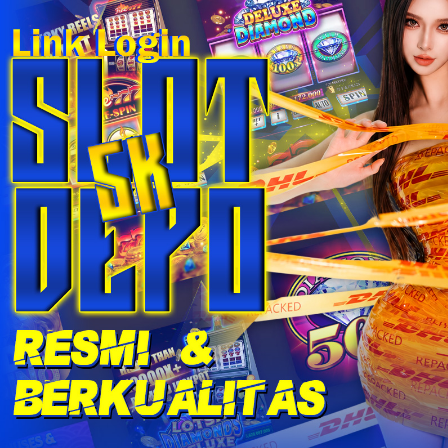
Sunnylife
Sun-Staches
Swimava
T
Tommee Tippee
Trunki
Tutti Bambini
Twistshake
TY Toys
U