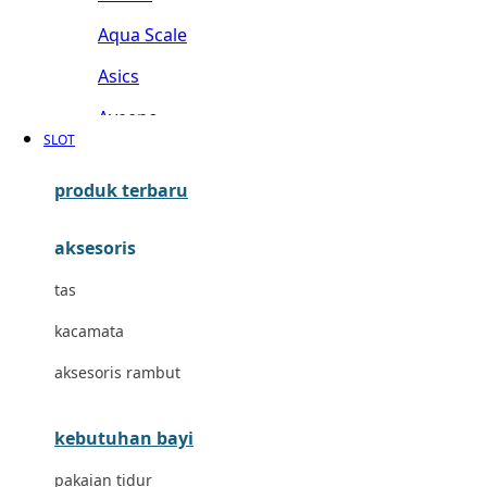
Aqua Scale
Asics
Aveeno
SLOT
Awan
produk terbaru
Azetabio
aksesoris
B
tas
Baabaasheepz
kacamata
Babiators
aksesoris rambut
Baby Dove
Baby Jogger
kebutuhan bayi
Baby Rovega
pakaian tidur