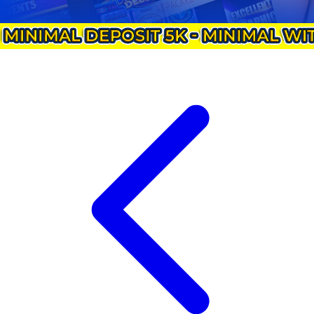
V
Veja
Vitaflow
Vtech
W
Waterland
Wellness
X
Xootz
Y