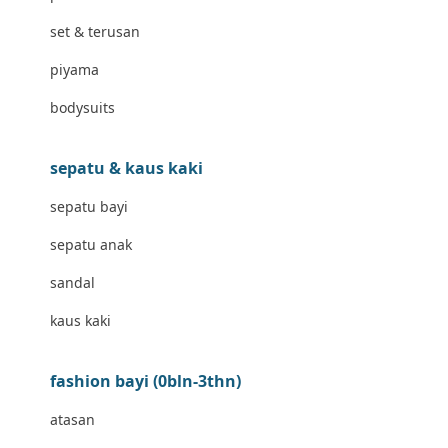
Babybee
set & terusan
Banana Boat
piyama
Banz
bodysuits
Barbie
Beaba
sepatu & kaus kaki
Beauty Barn
sepatu bayi
Bio Oil
sepatu anak
Biolane
sandal
Bite Fighters
kaus kaki
Bizzi Growin
fashion bayi (0bln-3thn)
Blackmores
atasan
Blooming Marvellous