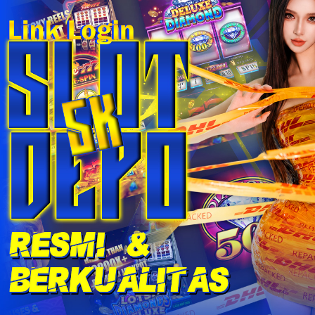
Sunnylife
Sun-Staches
Swimava
T
Tommee Tippee
Trunki
Tutti Bambini
Twistshake
TY Toys
U