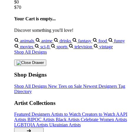
$0
$70
Your Cart is empty...
Discover something you'll love!
animals
anime
drinks
fantasy
food
funny
movies
sci-fi
sports
television
vintage
Shop All Designs
Shop Designs
Shop All Designs
New Tees on Sale
Newest Designers
Tag
Directory
Artist Collections
Featured Designers
Artists to Watch
Creators to Watch
AAPI
Artists
BIPOC Artists
Black Artists
Celebrate Women Artists
LGBTQIA Artists
Ukrainian Artists