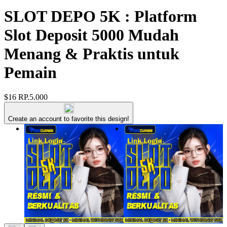
SLOT DEPO 5K : Platform
Slot Deposit 5000 Mudah
Menang & Praktis untuk
Pemain
$16
RP.5.000
Create an account to favorite this design!