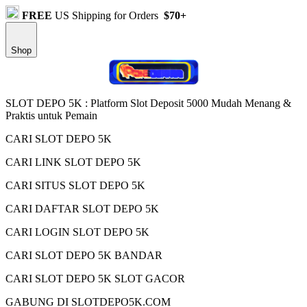
FREE
US Shipping for Orders
$70+
Shop
SLOT DEPO 5K : Platform Slot Deposit 5000 Mudah Menang &
Praktis untuk Pemain
CARI SLOT DEPO 5K
CARI LINK SLOT DEPO 5K
CARI SITUS SLOT DEPO 5K
CARI DAFTAR SLOT DEPO 5K
CARI LOGIN SLOT DEPO 5K
CARI SLOT DEPO 5K BANDAR
CARI SLOT DEPO 5K SLOT GACOR
GABUNG DI SLOTDEPO5K.COM