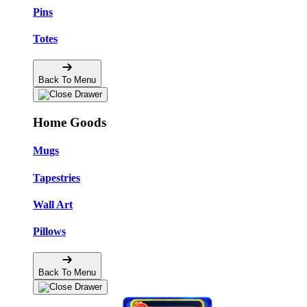
Pins
Totes
Back To Menu
Home Goods
Mugs
Tapestries
Wall Art
Pillows
Back To Menu