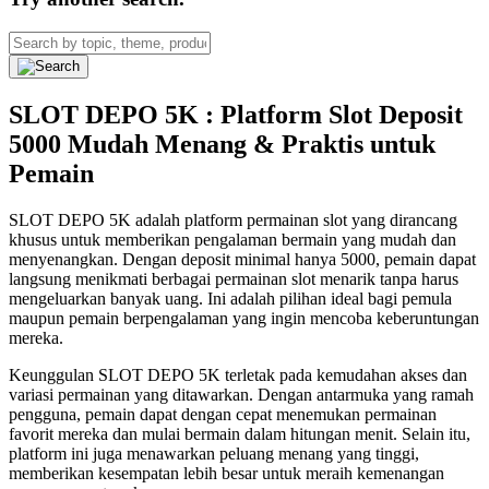
SLOT DEPO 5K : Platform Slot Deposit
5000 Mudah Menang & Praktis untuk
Pemain
SLOT DEPO 5K adalah platform permainan slot yang dirancang
khusus untuk memberikan pengalaman bermain yang mudah dan
menyenangkan. Dengan deposit minimal hanya 5000, pemain dapat
langsung menikmati berbagai permainan slot menarik tanpa harus
mengeluarkan banyak uang. Ini adalah pilihan ideal bagi pemula
maupun pemain berpengalaman yang ingin mencoba keberuntungan
mereka.
Keunggulan SLOT DEPO 5K terletak pada kemudahan akses dan
variasi permainan yang ditawarkan. Dengan antarmuka yang ramah
pengguna, pemain dapat dengan cepat menemukan permainan
favorit mereka dan mulai bermain dalam hitungan menit. Selain itu,
platform ini juga menawarkan peluang menang yang tinggi,
memberikan kesempatan lebih besar untuk meraih kemenangan