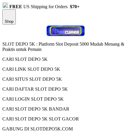
FREE
US Shipping for Orders
$70+
Shop
SLOT DEPO 5K : Platform Slot Deposit 5000 Mudah Menang &
Praktis untuk Pemain
CARI SLOT DEPO 5K
CARI LINK SLOT DEPO 5K
CARI SITUS SLOT DEPO 5K
CARI DAFTAR SLOT DEPO 5K
CARI LOGIN SLOT DEPO 5K
CARI SLOT DEPO 5K BANDAR
CARI SLOT DEPO 5K SLOT GACOR
GABUNG DI SLOTDEPO5K.COM