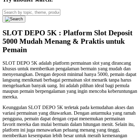
SLOT DEPO 5K : Platform Slot Deposit
5000 Mudah Menang & Praktis untuk
Pemain
SLOT DEPO 5K adalah platform permainan slot yang dirancang
khusus untuk memberikan pengalaman bermain yang mudah dan
menyenangkan. Dengan deposit minimal hanya 5000, pemain dapat
langsung menikmati berbagai permainan slot menarik tanpa harus
mengeluarkan banyak uang. Ini adalah pilihan ideal bagi pemula
maupun pemain berpengalaman yang ingin mencoba keberuntungan
mereka.
Keunggulan SLOT DEPO 5K terletak pada kemudahan akses dan
variasi permainan yang ditawarkan. Dengan antarmuka yang ramah
pengguna, pemain dapat dengan cepat menemukan permainan
favorit mereka dan mulai bermain dalam hitungan menit. Selain itu,
platform ini juga menawarkan peluang menang yang tinggi,
memberikan kesempatan lebih besar untuk meraih kemenangan