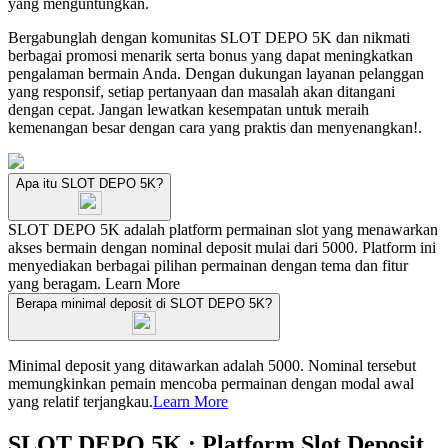
yang menguntungkan.
Bergabunglah dengan komunitas SLOT DEPO 5K dan nikmati
berbagai promosi menarik serta bonus yang dapat meningkatkan
pengalaman bermain Anda. Dengan dukungan layanan pelanggan
yang responsif, setiap pertanyaan dan masalah akan ditangani
dengan cepat. Jangan lewatkan kesempatan untuk meraih
kemenangan besar dengan cara yang praktis dan menyenangkan!.
Apa itu SLOT DEPO 5K?
SLOT DEPO 5K adalah platform permainan slot yang menawarkan
akses bermain dengan nominal deposit mulai dari 5000. Platform ini
menyediakan berbagai pilihan permainan dengan tema dan fitur
yang beragam.
Learn More
Berapa minimal deposit di SLOT DEPO 5K?
Minimal deposit yang ditawarkan adalah 5000. Nominal tersebut
memungkinkan pemain mencoba permainan dengan modal awal
yang relatif terjangkau.
Learn More
SLOT DEPO 5K : Platform Slot Deposit