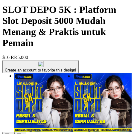
SLOT DEPO 5K : Platform
Slot Deposit 5000 Mudah
Menang & Praktis untuk
Pemain
$16
RP.5.000
Create an account to favorite this design!