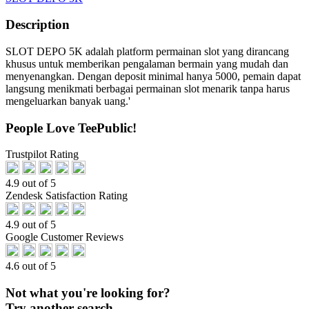
Description
SLOT DEPO 5K adalah platform permainan slot yang dirancang
khusus untuk memberikan pengalaman bermain yang mudah dan
menyenangkan. Dengan deposit minimal hanya 5000, pemain dapat
langsung menikmati berbagai permainan slot menarik tanpa harus
mengeluarkan banyak uang.'
People Love TeePublic!
Trustpilot Rating
4.9 out of 5
Zendesk Satisfaction Rating
4.9 out of 5
Google Customer Reviews
4.6 out of 5
Not what you're looking for?
Try another search.