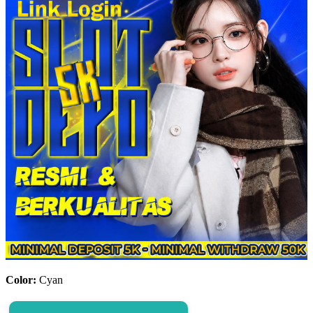
Color:
Cyan