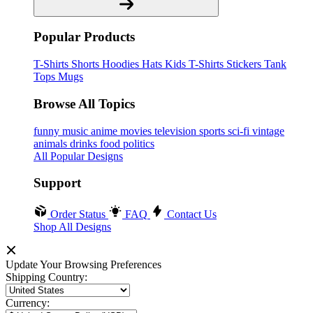
Popular Products
T-Shirts
Shorts
Hoodies
Hats
Kids T-Shirts
Stickers
Tank
Tops
Mugs
Browse All Topics
funny
music
anime
movies
television
sports
sci-fi
vintage
animals
drinks
food
politics
All Popular Designs
Support
Order Status
FAQ
Contact Us
Shop All Designs
Update Your Browsing Preferences
Shipping Country:
Currency: