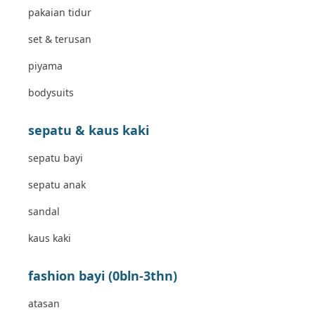
pakaian tidur
set & terusan
piyama
bodysuits
sepatu & kaus kaki
sepatu bayi
sepatu anak
sandal
kaus kaki
fashion bayi (0bln-3thn)
atasan