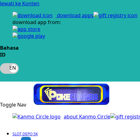
lewati ke Konten
download apps
download app from:
Bahasa
ID
Toggle Nav
about Kanmo Circle
SLOT DEPO 5K