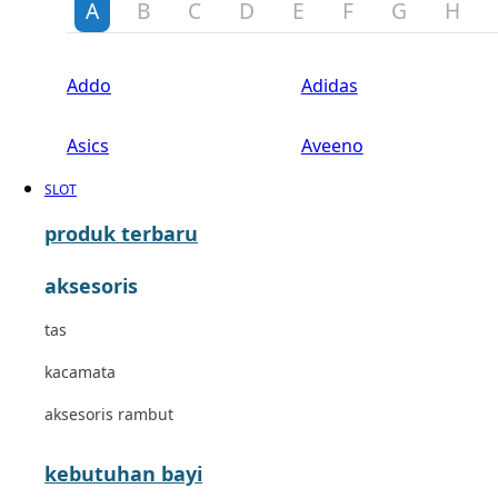
A
B
C
D
E
F
G
H
Addo
Adidas
Asics
Aveeno
SLOT
produk terbaru
aksesoris
tas
kacamata
aksesoris rambut
kebutuhan bayi