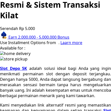
Resmi & Sistem Transaksi
Playgro
Kilat
Poled Global
Ponycycle
Serendah
Rp 5.000
Puma
Earn
2.000.000
-
5.000.000
Bonus
Use Installment Options from
.
Laarn more
Pureats
Available for :
home delivery
Q
store pickup
QV Baby
Slot Depo 5K
adalah solusi ideal bagi Anda yang ingi
menikmati permainan slot dengan deposit terjangkau.
R
Dengan hanya 5000, Anda dapat langsung bergabung dan
merasakan sensasi bermain tanpa harus mengeluarkan
Real Shades
banyak uang. Ini adalah kesempatan emas untuk mencoba
berbagai permainan menarik yang kami tawarkan.
Red Castle
Kami menyediakan link alternatif resmi yang memastikan
Ribbon Madness
keamanan dan kenyamanan dalam setiap transaksi
Slot