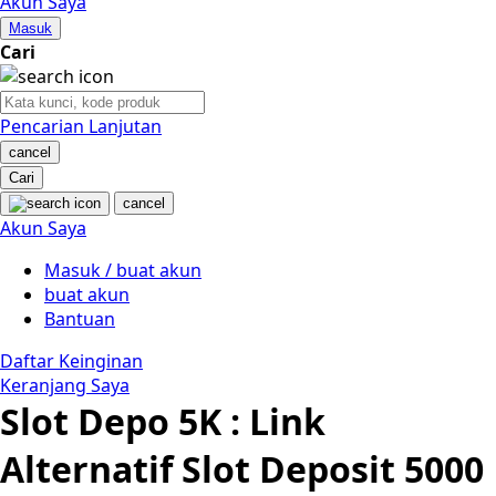
Akun Saya
Masuk
Nordic Natural
Cari
Nuby
Nuna
Pencarian Lanjutan
cancel
O
Cari
cancel
Oh Ma Grain
Akun Saya
Okiedog
Masuk / buat akun
buat akun
P
Bantuan
Peachy
Daftar Keinginan
Keranjang Saya
Phil & Ted's
Slot Depo 5K : Link
Philips Avent
Alternatif Slot Deposit 5000
Pigeon