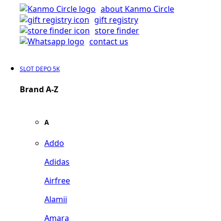
about Kanmo Circle
gift registry
store finder
contact us
SLOT DEPO 5K
Brand A-Z
A
Addo
Adidas
Airfree
Alamii
Amara