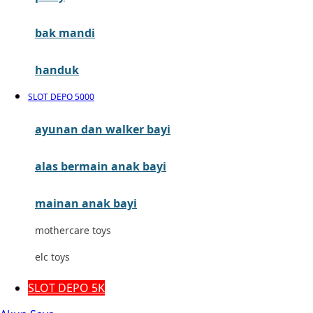
MiDeer
bak mandi
Mimi & Lula
Mini Monkey
handuk
Moby
SLOT DEPO 5000
Momami
ayunan dan walker bayi
Mothercare
alas bermain anak bayi
Mustela
My Buddy Tag
mainan anak bayi
My K
mothercare toys
N
elc toys
Naif
SLOT DEPO 5K
Nike