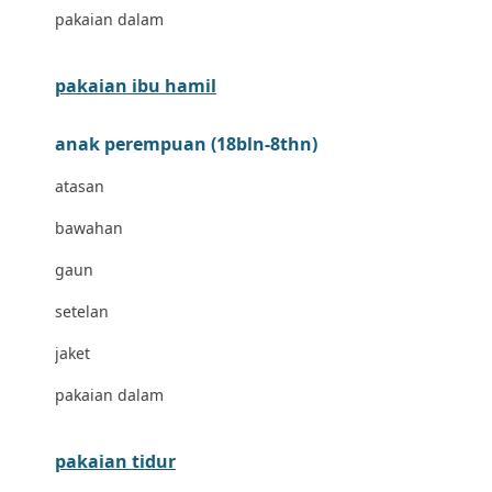
Childlife
pakaian dalam
Clevamama
pakaian ibu hamil
Cocolatte
Cottonseeds
anak perempuan (18bln-8thn)
Cozy N Safe
atasan
Crane
bawahan
Cybex
gaun
D
setelan
Dae Organics
jaket
Docare
pakaian dalam
Doona
pakaian tidur
Down To Earth