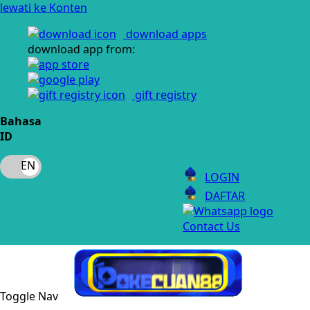
lewati ke Konten
download apps
download app from:
gift registry
Bahasa
ID
LOGIN
DAFTAR
Contact Us
Toggle Nav