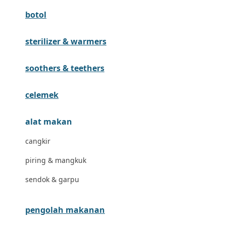
Hauck
botol
Havaianas
sterilizer & warmers
Hegen
Hot Wheels
soothers & teethers
Hybrid
celemek
I
alat makan
Inlacta DHA
cangkir
Interlac
piring & mangkuk
Ivenet
sendok & garpu
J
Jack N Jill
pengolah makanan
Joie