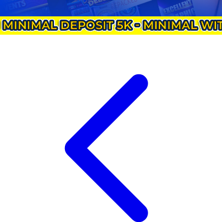
V
Veja
Vitaflow
Vtech
W
Waterland
Wellness
X
Xootz
Y