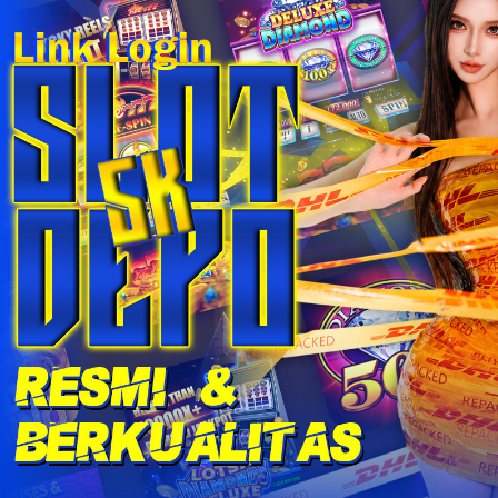
Sunnylife
Sun-Staches
Swimava
T
Tommee Tippee
Trunki
Tutti Bambini
Twistshake
TY Toys
U