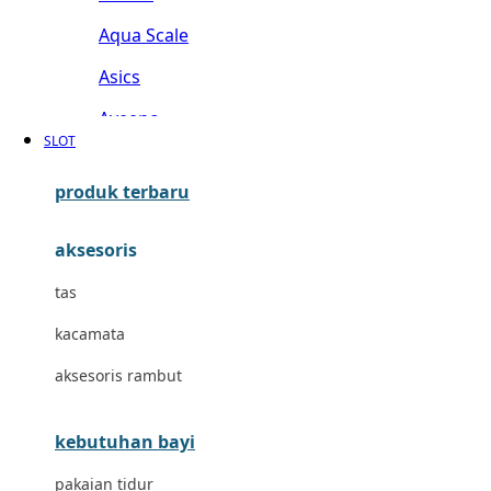
Aqua Scale
Asics
Aveeno
SLOT
Awan
produk terbaru
Azetabio
aksesoris
B
tas
Baabaasheepz
kacamata
Babiators
aksesoris rambut
Baby Dove
Baby Jogger
kebutuhan bayi
Baby Rovega
pakaian tidur