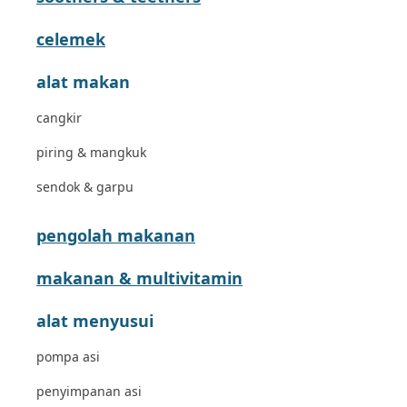
celemek
alat makan
cangkir
piring & mangkuk
sendok & garpu
pengolah makanan
makanan & multivitamin
alat menyusui
pompa asi
penyimpanan asi