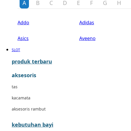
A
B
C
D
E
F
G
H
Addo
Adidas
Asics
Aveeno
SLOT
produk terbaru
aksesoris
tas
kacamata
aksesoris rambut
kebutuhan bayi