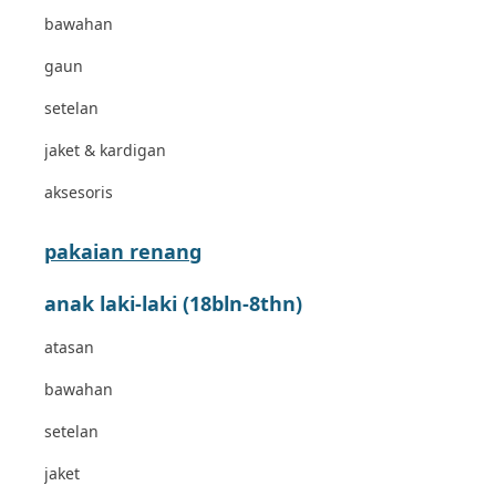
bawahan
gaun
setelan
jaket & kardigan
aksesoris
pakaian renang
anak laki-laki (18bln-8thn)
atasan
bawahan
setelan
jaket