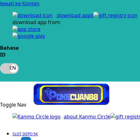
lewati ke Konten
download apps
download app from:
Bahasa
ID
Toggle Nav
about Kanmo Circle
SLOT DEPO 5K