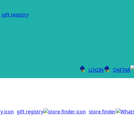
gift registry
LOGIN
DAFTAR
gift registry
store finder