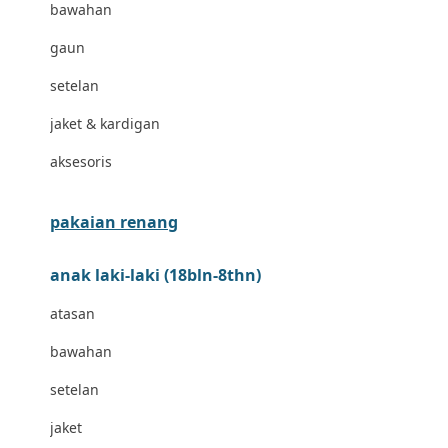
bawahan
Bonnels
gaun
Bravado
setelan
Bruder
jaket & kardigan
Brush Baby
aksesoris
Buds Organics
Bugaboo
pakaian renang
Buggygear
anak laki-laki (18bln-8thn)
Bumkins
atasan
C
bawahan
Cetaphil
setelan
Chicco
jaket