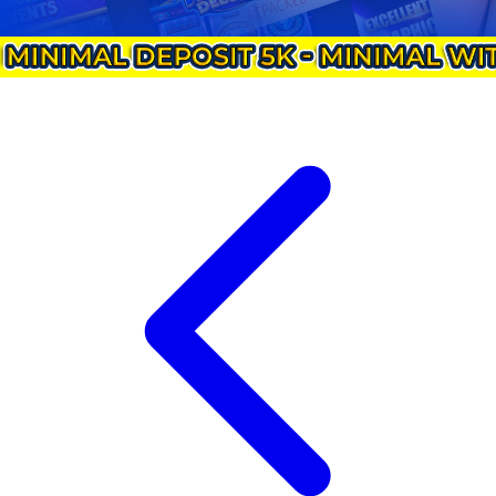
V
Veja
Vitaflow
Vtech
W
Waterland
Wellness
X
Xootz
Y