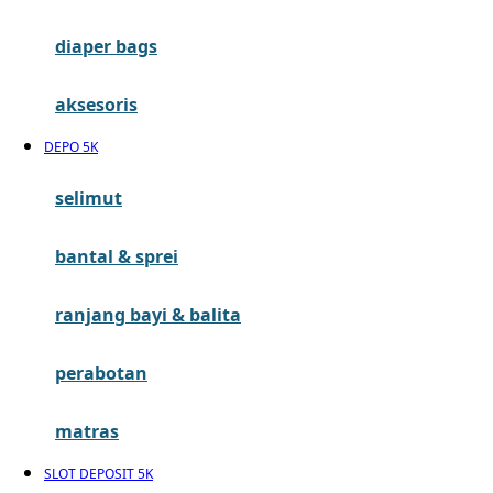
Friends Of Sally
diaper bags
G
aksesoris
Gb
DEPO 5K
Geko
Graco
selimut
Gund
bantal & sprei
H
ranjang bayi & balita
Habbie
perabotan
Haenim
Happy Horse
matras
Happy Tummy
SLOT DEPOSIT 5K