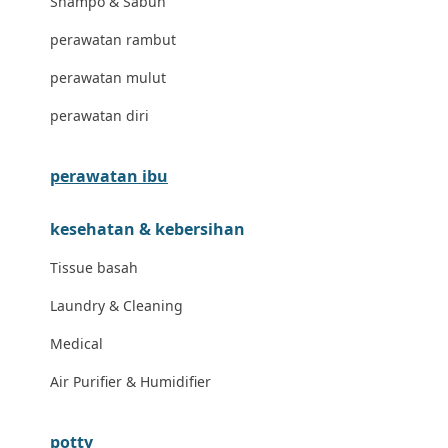
Shampo & Sabun
Little Miss Janis
perawatan rambut
London Taxi
perawatan mulut
Love To Dream
perawatan diri
M
perawatan ibu
Magformers
kesehatan & kebersihan
Mama's Choice
Tissue basah
Mamas&Papas
Laundry & Cleaning
Mamaway
Medical
Maxi Cosi
Air Purifier & Humidifier
Megabloks
Micro
potty