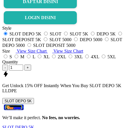
DAFTAR DISINI
LOGIN DISINI
Style
SLOT DEPO 5K
SLOT
SLOT 5K
DEPO 5K
SLOT DEPOSIT 5K
SLOT 5000
DEPO 5000
SLOT
DEPO 5000
SLOT DEPOSIT 5000
Size
View Size Chart
View Size Chart
S
M
L
XL
2XL
3XL
4XL
5XL
Quantity
-
+
Get
Unlock 15%
OFF Instantly When You Buy
SLOT DEPO 5K
LLDPE
SLOT DEPO 5K
We’ll make it perfect.
No fees, no worries.
SLOT DEPO 5K