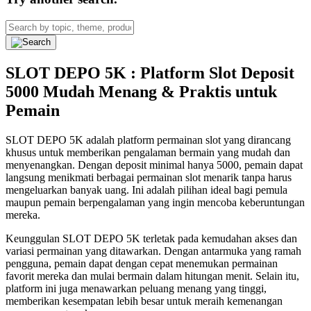
SLOT DEPO 5K : Platform Slot Deposit
5000 Mudah Menang & Praktis untuk
Pemain
SLOT DEPO 5K adalah platform permainan slot yang dirancang
khusus untuk memberikan pengalaman bermain yang mudah dan
menyenangkan. Dengan deposit minimal hanya 5000, pemain dapat
langsung menikmati berbagai permainan slot menarik tanpa harus
mengeluarkan banyak uang. Ini adalah pilihan ideal bagi pemula
maupun pemain berpengalaman yang ingin mencoba keberuntungan
mereka.
Keunggulan SLOT DEPO 5K terletak pada kemudahan akses dan
variasi permainan yang ditawarkan. Dengan antarmuka yang ramah
pengguna, pemain dapat dengan cepat menemukan permainan
favorit mereka dan mulai bermain dalam hitungan menit. Selain itu,
platform ini juga menawarkan peluang menang yang tinggi,
memberikan kesempatan lebih besar untuk meraih kemenangan