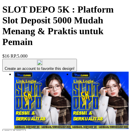
SLOT DEPO 5K : Platform
Slot Deposit 5000 Mudah
Menang & Praktis untuk
Pemain
$16
RP.5.000
Create an account to favorite this design!