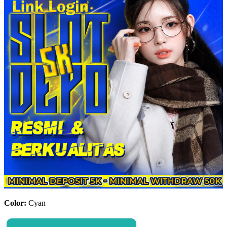
Color:
Cyan