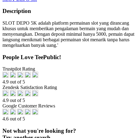
Description
SLOT DEPO 5K adalah platform permainan slot yang dirancang
khusus untuk memberikan pengalaman bermain yang mudah dan
menyenangkan. Dengan deposit minimal hanya 5000, pemain dapat
langsung menikmati berbagai permainan slot menarik tanpa harus
mengeluarkan banyak uang.'
People Love TeePublic!
Trustpilot Rating
4.9 out of 5
Zendesk Satisfaction Rating
4.9 out of 5
Google Customer Reviews
4.6 out of 5
Not what you're looking for?
Try another search.