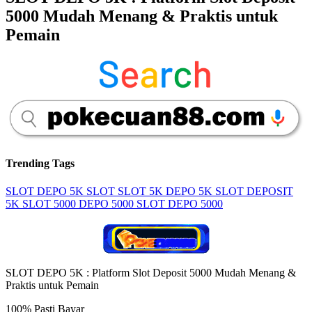
5000 Mudah Menang & Praktis untuk
Pemain
Trending Tags
SLOT DEPO 5K
SLOT
SLOT 5K
DEPO 5K
SLOT DEPOSIT
5K
SLOT 5000
DEPO 5000
SLOT DEPO 5000
SLOT DEPO 5K : Platform Slot Deposit 5000 Mudah Menang &
Praktis untuk Pemain
100% Pasti Bayar