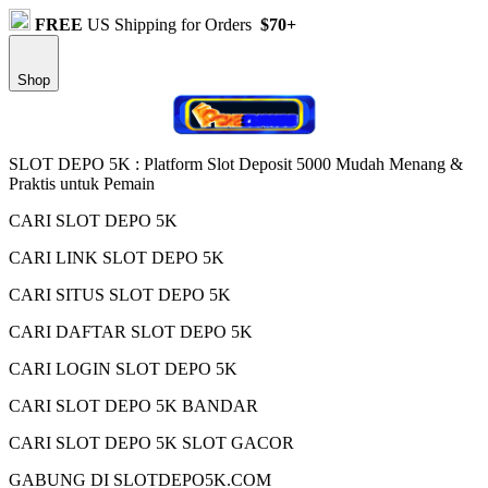
FREE
US Shipping for Orders
$70+
Shop
SLOT DEPO 5K : Platform Slot Deposit 5000 Mudah Menang &
Praktis untuk Pemain
CARI SLOT DEPO 5K
CARI LINK SLOT DEPO 5K
CARI SITUS SLOT DEPO 5K
CARI DAFTAR SLOT DEPO 5K
CARI LOGIN SLOT DEPO 5K
CARI SLOT DEPO 5K BANDAR
CARI SLOT DEPO 5K SLOT GACOR
GABUNG DI SLOTDEPO5K.COM