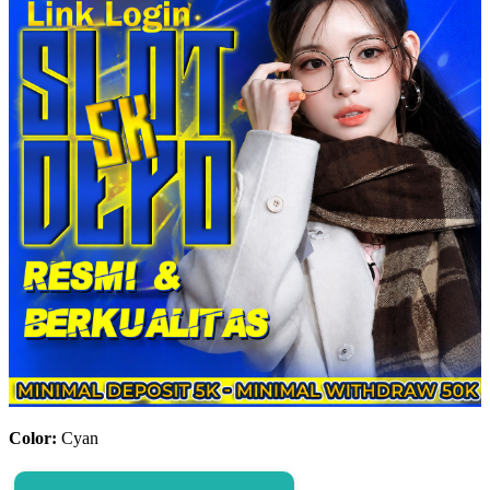
Color:
Cyan