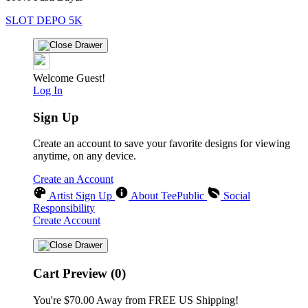
SLOT DEPO 5K
Welcome Guest!
Log In
Sign Up
Create an account to save your favorite designs for viewing
anytime, on any device.
Create an Account
Artist Sign Up
About TeePublic
Social
Responsibility
Create Account
Cart Preview (0)
You're
$70.00
Away from
FREE US Shipping!