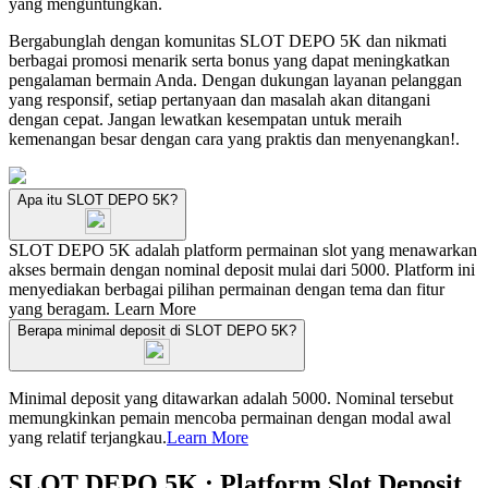
yang menguntungkan.
Bergabunglah dengan komunitas SLOT DEPO 5K dan nikmati
berbagai promosi menarik serta bonus yang dapat meningkatkan
pengalaman bermain Anda. Dengan dukungan layanan pelanggan
yang responsif, setiap pertanyaan dan masalah akan ditangani
dengan cepat. Jangan lewatkan kesempatan untuk meraih
kemenangan besar dengan cara yang praktis dan menyenangkan!.
Apa itu SLOT DEPO 5K?
SLOT DEPO 5K adalah platform permainan slot yang menawarkan
akses bermain dengan nominal deposit mulai dari 5000. Platform ini
menyediakan berbagai pilihan permainan dengan tema dan fitur
yang beragam.
Learn More
Berapa minimal deposit di SLOT DEPO 5K?
Minimal deposit yang ditawarkan adalah 5000. Nominal tersebut
memungkinkan pemain mencoba permainan dengan modal awal
yang relatif terjangkau.
Learn More
SLOT DEPO 5K : Platform Slot Deposit