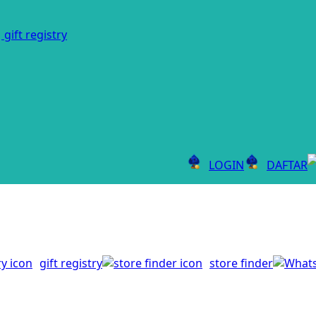
gift registry
LOGIN
DAFTAR
gift registry
store finder