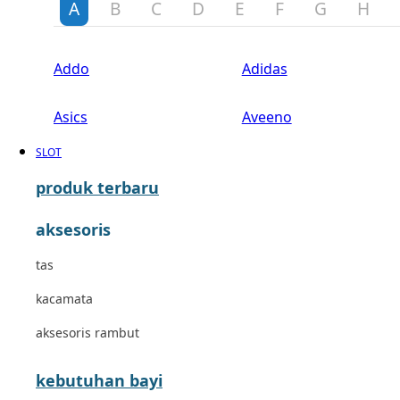
A
B
C
D
E
F
G
H
Addo
Adidas
Asics
Aveeno
SLOT
produk terbaru
aksesoris
tas
kacamata
aksesoris rambut
kebutuhan bayi