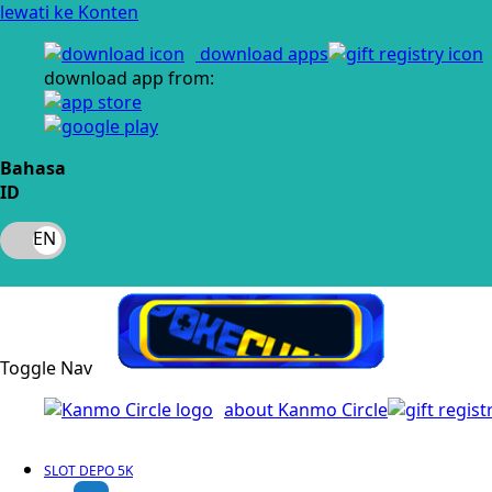
lewati ke Konten
download apps
download app from:
Bahasa
ID
Toggle Nav
about Kanmo Circle
SLOT DEPO 5K