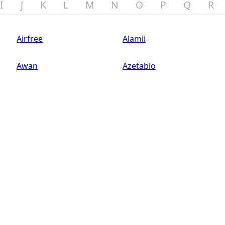
I
J
K
L
M
N
O
P
Q
R
Airfree
Alamii
Awan
Azetabio