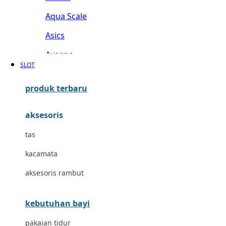
Aqua Scale
Asics
Aveeno
SLOT
Awan
produk terbaru
Azetabio
aksesoris
B
tas
Baabaasheepz
kacamata
Babiators
aksesoris rambut
Baby Dove
Baby Jogger
kebutuhan bayi
Baby Rovega
pakaian tidur