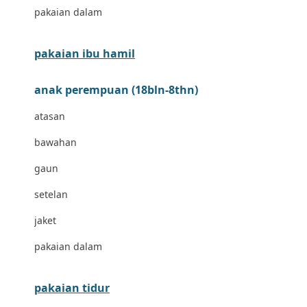
Childlife
pakaian dalam
Clevamama
pakaian ibu hamil
Cocolatte
Cottonseeds
anak perempuan (18bln-8thn)
Cozy N Safe
atasan
Crane
bawahan
Cybex
gaun
D
setelan
Dae Organics
jaket
Docare
pakaian dalam
Doona
pakaian tidur
Down To Earth