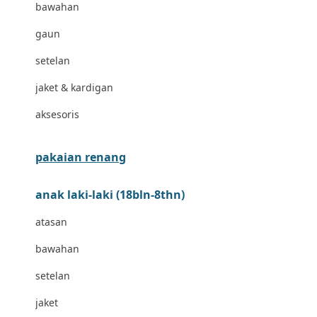
bawahan
Bonnels
gaun
Bravado
setelan
Bruder
jaket & kardigan
Brush Baby
aksesoris
Buds Organics
Bugaboo
pakaian renang
Buggygear
anak laki-laki (18bln-8thn)
Bumkins
atasan
C
bawahan
Cetaphil
setelan
Chicco
jaket