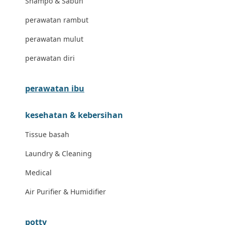
Shampo & Sabun
Little Miss Janis
perawatan rambut
London Taxi
perawatan mulut
Love To Dream
perawatan diri
M
perawatan ibu
Magformers
kesehatan & kebersihan
Mama's Choice
Tissue basah
Mamas&Papas
Laundry & Cleaning
Mamaway
Medical
Maxi Cosi
Air Purifier & Humidifier
Megabloks
Micro
potty