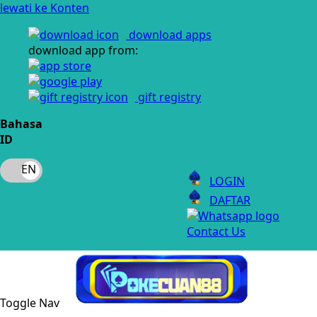
lewati ke Konten
download apps
download app from:
gift registry
Bahasa
ID
LOGIN
DAFTAR
Contact Us
Toggle Nav