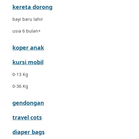
kereta dorong
bayi baru lahir
usia 6 bulan+
koper anak
kursi mobil
0-13 Kg
0-36 Kg
gendongan
travel cots
diaper bags